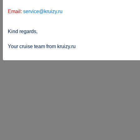
Email:
service@kruizy.ru
Kind regards,
Sie
kreuzfahrten.de
Team
befinden
Your cruise team from kruizy.ru
sich hier: