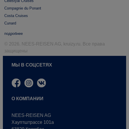
Celestyal Cruises
Compagnie du Ponant
Costa Cruises
Cunard
подробнее
© 2026. NEES-REISEN AG, kruizy.ru. Все права
защищены
МЫ В СОЦСЕТЯХ
О КОМПАНИИ
NEES-REISEN AG
Хауптштрассе 101a