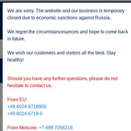
+7 499 705 6216
We are sorry. The website and our business is temporary
по Москве
closed due to economic sanctions against Russia.
service@kruizy.ru
Отправить запрос
We regret the circumstancesances and hope to come back
in future.
We wish our customers and visitors all the best. Stay
healthy!
Актуальная информация о короне вирусе
подробнее
Should you have any further questions, please do not
hesitate to contact us.
From EU:
+49 6024 6718950
+49 6024 6718 0
From Moscow:
+7 499 7056216