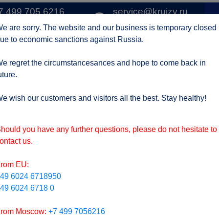
7 499 705 6216
service@kruizy.ru
1 
о Москве
Отправить запрос
e are sorry. The website and our business is temporary closed
ue to economic sanctions against Russia.
Круизные компании
Регионы
АКЦИИ
Отзывы
Контак
e regret the circumstancesances and hope to come back in
uture.
ктуальная информация о короне вирусе
подроб
e wish our customers and visitors all the best. Stay healthy!
hould you have any further questions, please do not hesitate to
ontact us.
rom EU:
49 6024 6718950
49 6024 6718 0
rom Moscow:
+7 499 7056216