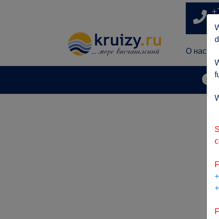
+
п
W
d
О нас
W
f
А
W
S
c
F
+
+
F