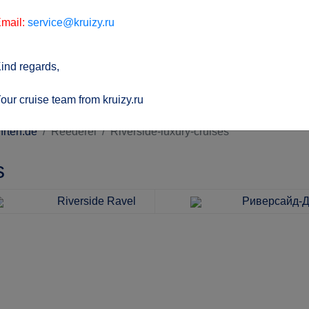
mail:
service@kruizy.ru
ind regards,
our cruise team from kruizy.ru
hrten.de
Reederei
Riverside-luxury-cruises
s
Riverside Ravel
Риверсайд-