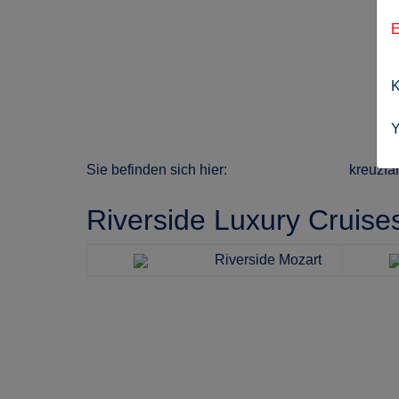
E
K
Y
Sie befinden sich hier:
kreuzfa
Riverside Luxury Cruise
Riverside Mozart