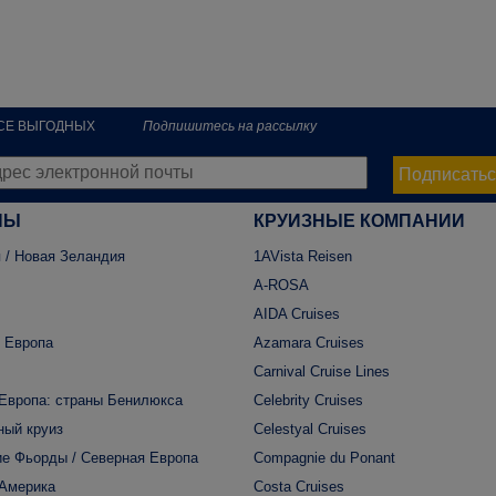
РСЕ ВЫГОДНЫХ
Подпишитесь на рассылку
Подписатьс
НЫ
КРУИЗНЫЕ КОМПАНИИ
 / Новая Зеландия
1AVista Reisen
A-ROSA
AIDA Cruises
 Европа
Azamara Cruises
Carnival Cruise Lines
Европа: страны Бенилюкса
Celebrity Cruises
ный круиз
Celestyal Cruises
е Фьорды / Северная Европа
Compagnie du Ponant
 Америка
Costa Cruises