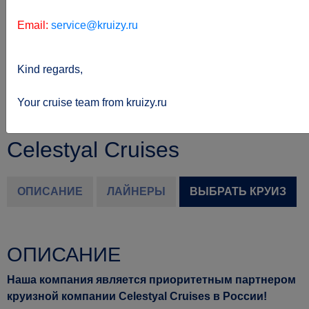
Email:
service@kruizy.ru
Kind regards,
Sie
kreuzfahrten.de
Reederei
befinden
Celestyal-cruises
Your cruise team from kruizy.ru
sich hier:
Celestyal Cruises
ОПИСАНИЕ
ЛАЙНЕРЫ
ВЫБРАТЬ КРУИЗ
ОПИСАНИЕ
Наша компания является приоритетным партнером
круизной компании Celestyal Cruises в России!