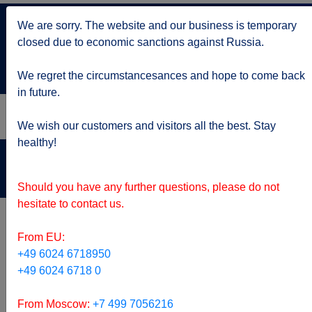
+7 499 705 6216
We are sorry. The website and our business is temporary
по Москве
closed due to economic sanctions against Russia.
service@kruizy.ru
Отправить запрос
We regret the circumstancesances and hope to come back
in future.
We wish our customers and visitors all the best. Stay
healthy!
Актуальная информация о короне вирусе
подробнее
Should you have any further questions, please do not
hesitate to contact us.
From EU:
+49 6024 6718950
+49 6024 6718 0
From Moscow:
+7 499 7056216