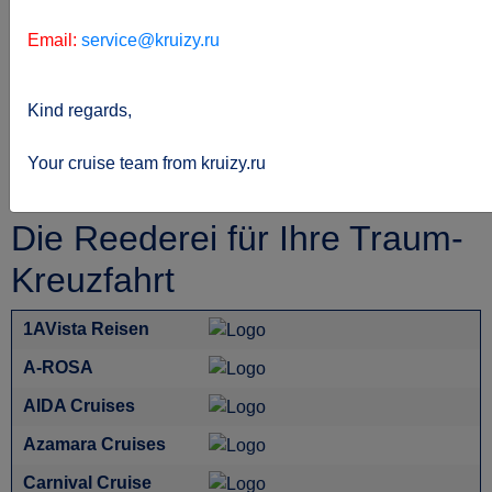
Email:
service@kruizy.ru
Kind regards,
Sie
kreuzfahrten.de
Reederei
befinden
Your cruise team from kruizy.ru
sich hier:
Die Reederei für Ihre Traum-
Kreuzfahrt
1AVista Reisen
A-ROSA
AIDA Cruises
Azamara Cruises
Carnival Cruise