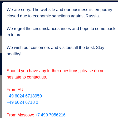
+7 499 705 6216
We are sorry. The website and our business is temporary
по Москве
closed due to economic sanctions against Russia.
service@kruizy.ru
Отправить запрос
We regret the circumstancesances and hope to come back
in future.
We wish our customers and visitors all the best. Stay
healthy!
Актуальная информация о короне вирусе
подробнее
Should you have any further questions, please do not
hesitate to contact us.
From EU:
+49 6024 6718950
+49 6024 6718 0
From Moscow:
+7 499 7056216