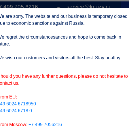
7 499 705 6216
service@kruizy.ru
1 
о Москве
Отправить запрос
e are sorry. The website and our business is temporary closed
ue to economic sanctions against Russia.
Круизные компании
Регионы
АКЦИИ
Отзывы
Контак
e regret the circumstancesances and hope to come back in
uture.
ктуальная информация о короне вирусе
подроб
e wish our customers and visitors all the best. Stay healthy!
hould you have any further questions, please do not hesitate to
ontact us.
rom EU:
49 6024 6718950
49 6024 6718 0
rom Moscow:
+7 499 7056216