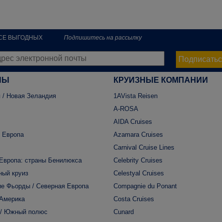
РСЕ ВЫГОДНЫХ
Подпишитесь на рассылку
Подписатьс
НЫ
КРУИЗНЫЕ КОМПАНИИ
 / Новая Зеландия
1AVista Reisen
A-ROSA
AIDA Cruises
 Европа
Azamara Cruises
Carnival Cruise Lines
Европа: страны Бенилюкса
Celebrity Cruises
ный круиз
Celestyal Cruises
е Фьорды / Северная Европа
Compagnie du Ponant
 Америка
Costa Cruises
 / Южный полюс
Cunard