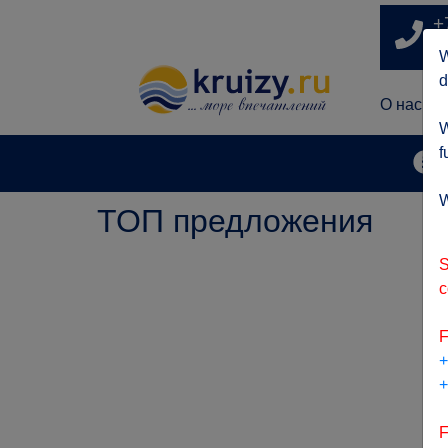
+
п
W
d
О нас
W
f
А
W
ТОП предложения
S
c
F
+
+
F