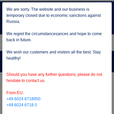
+7 499 705 6216
We are sorry. The website and our business is
по Москве
temporary closed due to economic sanctions against
service@kruizy.ru
Russia.
Отправить запрос
We regret the circumstancesances and hope to come
back in future.
We wish our customers and visitors all the best. Stay
Актуальная информация о короне вирусе
healthy!
подробнее
Should you have any further questions, please do not
ТОП предложения
hesitate to contact us.
From EU:
+49 6024 6718950
+49 6024 6718 0