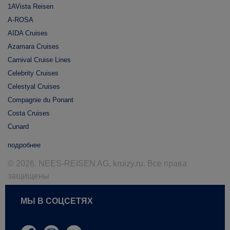
1AVista Reisen
A-ROSA
AIDA Cruises
Azamara Cruises
Carnival Cruise Lines
Celebrity Cruises
Celestyal Cruises
Compagnie du Ponant
Costa Cruises
Cunard
подробнее
© 2026. NEES-REISEN AG, kruizy.ru. Все права
защищены
МЫ В СОЦСЕТЯХ