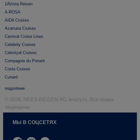
1AVista Reisen
A-ROSA
AIDA Cruises
Azamara Cruises
Carnival Cruise Lines
Celebrity Cruises
Celestyal Cruises
Compagnie du Ponant
Costa Cruises
Cunard
подробнее
© 2026. NEES-REISEN AG, kruizy.ru. Все права
защищены
МЫ В СОЦСЕТЯХ