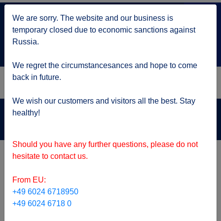
+7 499 705 6216
We are sorry. The website and our business is
по Москве
temporary closed due to economic sanctions against
service@kruizy.ru
Russia.
Отправить запрос
We regret the circumstancesances and hope to come
back in future.
We wish our customers and visitors all the best. Stay
Актуальная информация о короне вирусе
healthy!
подробнее
Should you have any further questions, please do not
ТОП предложения
hesitate to contact us.
From EU:
+49 6024 6718950
+49 6024 6718 0