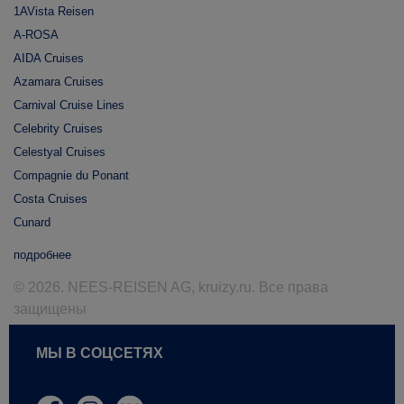
1AVista Reisen
A-ROSA
AIDA Cruises
Azamara Cruises
Carnival Cruise Lines
Celebrity Cruises
Celestyal Cruises
Compagnie du Ponant
Costa Cruises
Cunard
подробнее
© 2026. NEES-REISEN AG, kruizy.ru. Все права
защищены
МЫ В СОЦСЕТЯХ