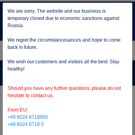
+7 499 705 6216
We are sorry. The website and our business is
по Москве
temporary closed due to economic sanctions against
service@kruizy.ru
Russia.
Отправить запрос
We regret the circumstancesances and hope to come
back in future.
We wish our customers and visitors all the best. Stay
Актуальная информация о короне вирусе
healthy!
подробнее
Should you have any further questions, please do not
ТОП предложения
hesitate to contact us.
From EU:
+49 6024 6718950
+49 6024 6718 0