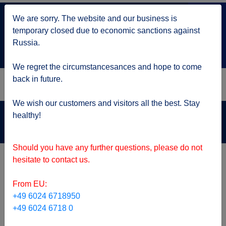
+7 499 705 6216
We are sorry. The website and our business is
по Москве
temporary closed due to economic sanctions against
service@kruizy.ru
Russia.
Отправить запрос
We regret the circumstancesances and hope to come
back in future.
We wish our customers and visitors all the best. Stay
Актуальная информация о короне вирусе
healthy!
подробнее
Should you have any further questions, please do not
ТОП предложения
hesitate to contact us.
From EU:
+49 6024 6718950
+49 6024 6718 0