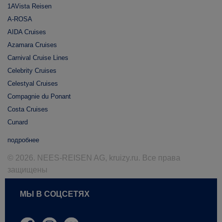
1AVista Reisen
A-ROSA
AIDA Cruises
Azamara Cruises
Carnival Cruise Lines
Celebrity Cruises
Celestyal Cruises
Compagnie du Ponant
Costa Cruises
Cunard
подробнее
© 2026. NEES-REISEN AG, kruizy.ru. Все права
защищены
МЫ В СОЦСЕТЯХ