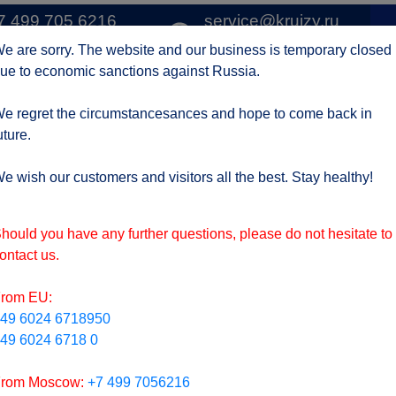
7 499 705 6216
service@kruizy.ru
1 
о Москве
Отправить запрос
e are sorry. The website and our business is temporary closed
ue to economic sanctions against Russia.
Круизные компании
Регионы
АКЦИИ
Отзывы
Контак
e regret the circumstancesances and hope to come back in
uture.
ктуальная информация о короне вирусе
подроб
e wish our customers and visitors all the best. Stay healthy!
hould you have any further questions, please do not hesitate to
ontact us.
rom EU:
49 6024 6718950
49 6024 6718 0
rom Moscow:
+7 499 7056216