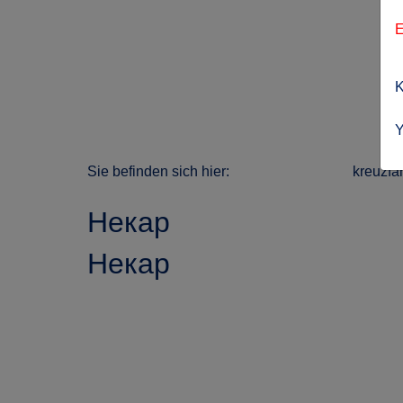
E
K
Y
Sie befinden sich hier:
kreuzfa
Некар
Некар