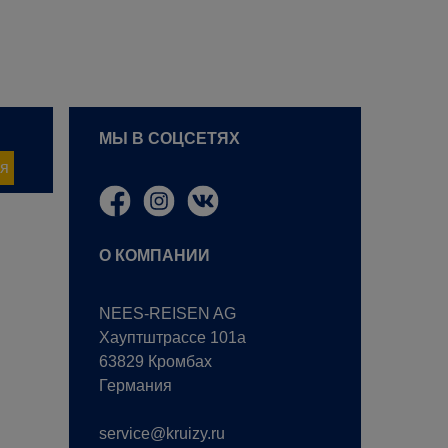
МЫ В СОЦСЕТЯХ
я
О КОМПАНИИ
NEES-REISEN AG
Хауптштрассе 101a
63829 Кромбах
Германия
service@kruizy.ru