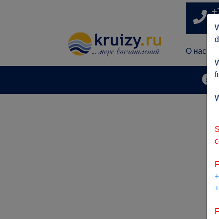
+
п
W
d
О нас
W
f
А
W
S
c
F
+
+
F