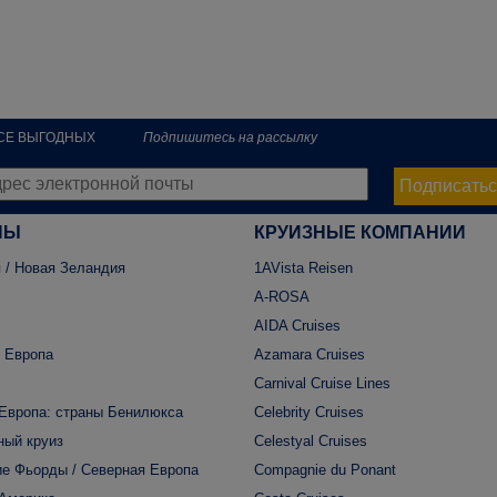
РСЕ ВЫГОДНЫХ
Подпишитесь на рассылку
Подписатьс
НЫ
КРУИЗНЫЕ КОМПАНИИ
 / Новая Зеландия
1AVista Reisen
A-ROSA
AIDA Cruises
 Европа
Azamara Cruises
Carnival Cruise Lines
Европа: страны Бенилюкса
Celebrity Cruises
ный круиз
Celestyal Cruises
е Фьорды / Северная Европа
Compagnie du Ponant