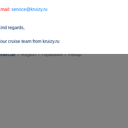
mail:
service@kruizy.ru
ind regards,
our cruise team from kruizy.ru
hrten.de
Region
Германия
Некар