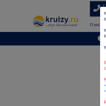
+
п
W
d
О нас
W
f
А
W
S
c
F
+
+
F