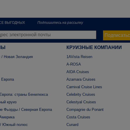
РСЕ ВЫГОДНЫХ
Подпишитесь на рассылку
Подписатьс
НЫ
КРУИЗНЫЕ КОМПАНИИ
 / Новая Зеландия
1AVista Reisen
A-ROSA
AIDA Cruises
 Европа
Azamara Cruises
Carnival Cruise Lines
Европа: страны Бенилюкса
Celebrity Cruises
ный круиз
Celestyal Cruises
е Фьорды / Северная Европа
Compagnie du Ponant
 Америка
Costa Cruises
 / Южный полюс
Cunard