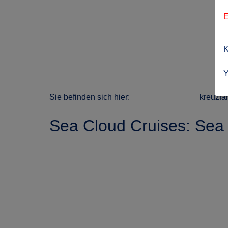
E
K
Y
Sie befinden sich hier:
kreuzfa
Sea Cloud Cruises: Sea 