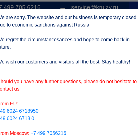
7 499 705 6216
service@kruizy.ru
1 
о Москве
Отправить запрос
e are sorry. The website and our business is temporary closed
ue to economic sanctions against Russia.
Круизные компании
Регионы
АКЦИИ
Отзывы
Контак
e regret the circumstancesances and hope to come back in
uture.
ктуальная информация о короне вирусе
подроб
e wish our customers and visitors all the best. Stay healthy!
hould you have any further questions, please do not hesitate to
ontact us.
rom EU:
49 6024 6718950
49 6024 6718 0
rom Moscow:
+7 499 7056216