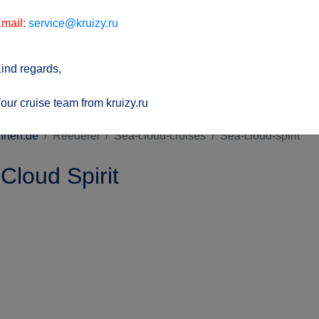
mail:
service@kruizy.ru
ind regards,
our cruise team from kruizy.ru
hrten.de
Reederei
Sea-cloud-cruises
Sea-cloud-spirit
Cloud Spirit