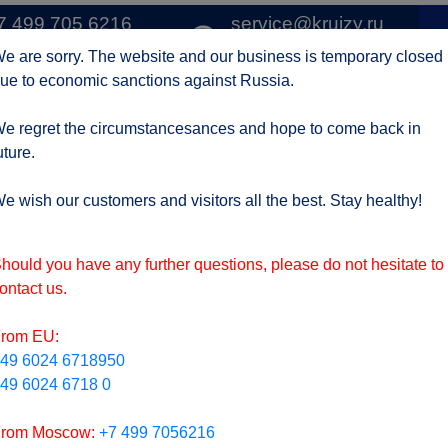
7 499 705 6216
service@kruizy.ru
1 
о Москве
Отправить запрос
e are sorry. The website and our business is temporary closed
ue to economic sanctions against Russia.
Круизные компании
Регионы
АКЦИИ
Отзывы
Контак
e regret the circumstancesances and hope to come back in
uture.
ктуальная информация о короне вирусе
подроб
e wish our customers and visitors all the best. Stay healthy!
hould you have any further questions, please do not hesitate to
ontact us.
rom EU:
49 6024 6718950
49 6024 6718 0
rom Moscow:
+7 499 7056216