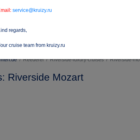
mail:
service@kruizy.ru
ind regards,
our cruise team from kruizy.ru
hrten.de
Reederei
Riverside-luxury-cruises
Riverside-mo
s: Riverside Mozart