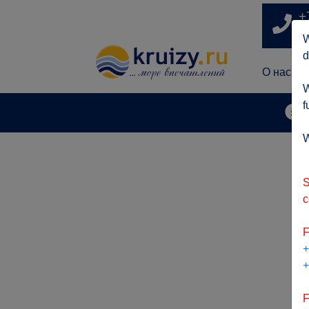
+
п
W
d
О нас
W
f
А
W
S
c
F
+
+
F