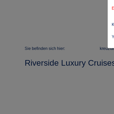
E
K
Y
Sie befinden sich hier:
kreuzfa
Riverside Luxury Cruise