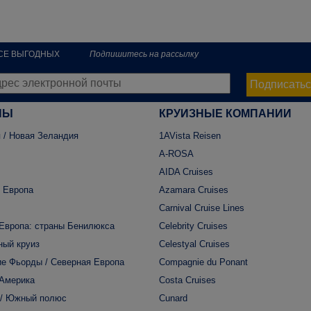
РСЕ ВЫГОДНЫХ
Подпишитесь на рассылку
Подписатьс
НЫ
КРУИЗНЫЕ КОМПАНИИ
 / Новая Зеландия
1AVista Reisen
A-ROSA
AIDA Cruises
 Европа
Azamara Cruises
Carnival Cruise Lines
Европа: страны Бенилюкса
Celebrity Cruises
ный круиз
Celestyal Cruises
е Фьорды / Северная Европа
Compagnie du Ponant
 Америка
Costa Cruises
 / Южный полюс
Cunard