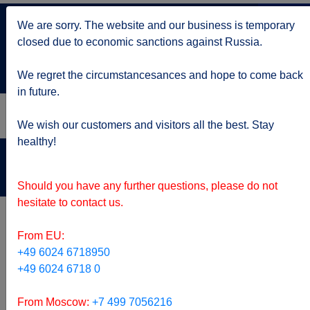
+7 499 705 6216
We are sorry. The website and our business is temporary
по Москве
closed due to economic sanctions against Russia.
service@kruizy.ru
Отправить запрос
We regret the circumstancesances and hope to come back
in future.
We wish our customers and visitors all the best. Stay
healthy!
Актуальная информация о короне вирусе
подробнее
Should you have any further questions, please do not
hesitate to contact us.
From EU:
+49 6024 6718950
+49 6024 6718 0
From Moscow:
+7 499 7056216