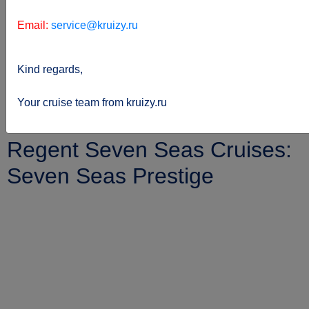
Email:
service@kruizy.ru
Kind regards,
Sie
kreuzfahrten.de
Reederei
befinden
Regent-seven-seas-cruises
Your cruise team from kruizy.ru
sich hier:
Seven-seas-prestige
Regent Seven Seas Cruises:
Seven Seas Prestige