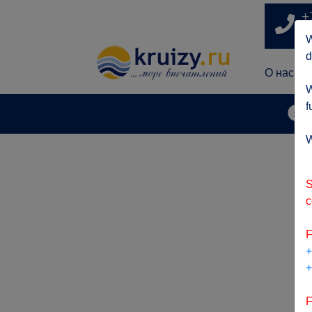
+
п
W
d
О нас
W
f
А
W
S
c
F
+
+
F