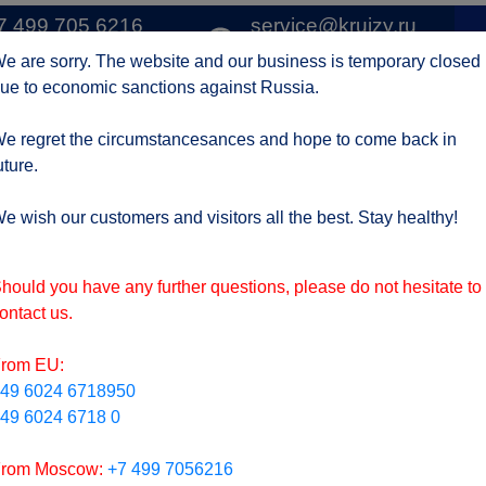
7 499 705 6216
service@kruizy.ru
1 
о Москве
Отправить запрос
e are sorry. The website and our business is temporary closed
ue to economic sanctions against Russia.
Круизные компании
Регионы
АКЦИИ
Отзывы
Контак
e regret the circumstancesances and hope to come back in
uture.
ктуальная информация о короне вирусе
подроб
e wish our customers and visitors all the best. Stay healthy!
hould you have any further questions, please do not hesitate to
ontact us.
rom EU:
49 6024 6718950
49 6024 6718 0
rom Moscow:
+7 499 7056216