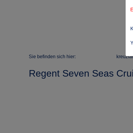
E
K
Y
Sie befinden sich hier:
kreuzfa
Regent Seven Seas Crui