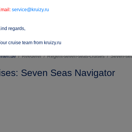
mail:
service@kruizy.ru
ind regards,
our cruise team from kruizy.ru
hrten.de
Reederei
Regent-seven-seas-cruises
Seven-sea
ses: Seven Seas Navigator