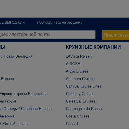
РСЕ ВЫГОДНЫХ
Подпишитесь на рассылку
Подписатьс
НЫ
КРУИЗНЫЕ КОМПАНИИ
 / Новая Зеландия
1AVista Reisen
A-ROSA
AIDA Cruises
 Европа
Azamara Cruises
Carnival Cruise Lines
Европа: страны Бенилюкса
Celebrity Cruises
ный круиз
Celestyal Cruises
е Фьорды / Северная Европа
Compagnie du Ponant
 Америка
Costa Cruises
 / Южный полюс
Cunard