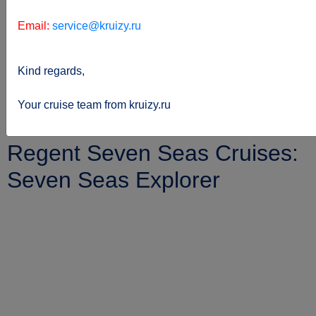
Email:
service@kruizy.ru
Kind regards,
Sie
kreuzfahrten.de
Reederei
befinden
Regent-seven-seas-cruises
Your cruise team from kruizy.ru
sich hier:
Seven-seas-explorer
Regent Seven Seas Cruises:
Seven Seas Explorer