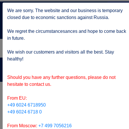
+7 499 705 6216
We are sorry. The website and our business is temporary
по Москве
closed due to economic sanctions against Russia.
service@kruizy.ru
Отправить запрос
We regret the circumstancesances and hope to come back
in future.
We wish our customers and visitors all the best. Stay
healthy!
Актуальная информация о короне вирусе
подробнее
Should you have any further questions, please do not
hesitate to contact us.
From EU:
+49 6024 6718950
+49 6024 6718 0
From Moscow:
+7 499 7056216