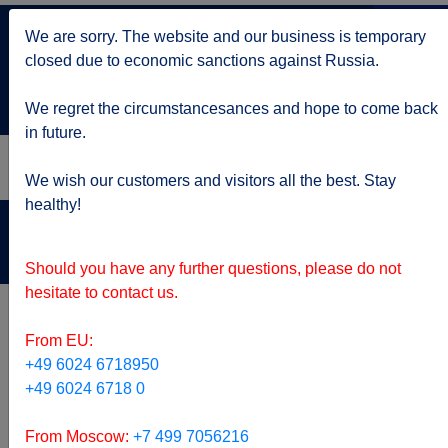
+7 499 705 6216
We are sorry. The website and our business is temporary
по Москве
closed due to economic sanctions against Russia.
service@kruizy.ru
Отправить запрос
We regret the circumstancesances and hope to come back
in future.
We wish our customers and visitors all the best. Stay
healthy!
Актуальная информация о короне вирусе
подробнее
Should you have any further questions, please do not
hesitate to contact us.
From EU:
+49 6024 6718950
+49 6024 6718 0
From Moscow:
+7 499 7056216