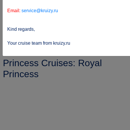
Email:
service@kruizy.ru
Kind regards,
Sie
kreuzfahrten.de
Reederei
befinden
Princess-cruises
Royal-princess
Your cruise team from kruizy.ru
sich hier:
Princess Cruises: Royal
Princess