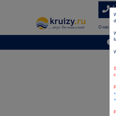
+
п
W
d
О нас
W
f
А
W
S
c
F
+
+
F