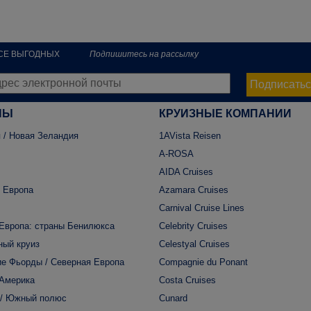
РСЕ ВЫГОДНЫХ
Подпишитесь на рассылку
Подписатьс
НЫ
КРУИЗНЫЕ КОМПАНИИ
 / Новая Зеландия
1AVista Reisen
A-ROSA
AIDA Cruises
 Европа
Azamara Cruises
Carnival Cruise Lines
Европа: страны Бенилюкса
Celebrity Cruises
ный круиз
Celestyal Cruises
е Фьорды / Северная Европа
Compagnie du Ponant
 Америка
Costa Cruises
 / Южный полюс
Cunard