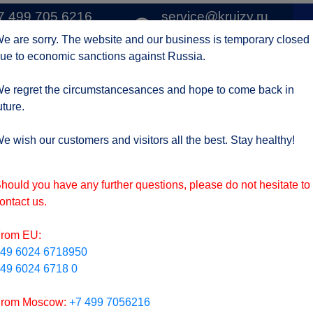
7 499 705 6216
service@kruizy.ru
1 
о Москве
Отправить запрос
e are sorry. The website and our business is temporary closed
ue to economic sanctions against Russia.
Круизные компании
Регионы
АКЦИИ
Отзывы
Контак
e regret the circumstancesances and hope to come back in
uture.
ктуальная информация о короне вирусе
подроб
e wish our customers and visitors all the best. Stay healthy!
hould you have any further questions, please do not hesitate to
ontact us.
rom EU:
49 6024 6718950
49 6024 6718 0
rom Moscow:
+7 499 7056216