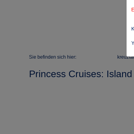
E
K
Y
Sie befinden sich hier:
kreuzfa
Princess Cruises: Island