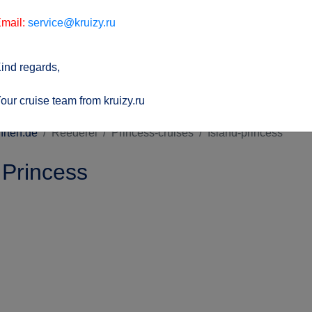
mail:
service@kruizy.ru
ind regards,
our cruise team from kruizy.ru
hrten.de
Reederei
Princess-cruises
Island-princess
 Princess