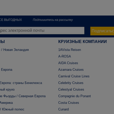
РСЕ ВЫГОДНЫХ
Подпишитесь на рассылку
Подписатьс
НЫ
КРУИЗНЫЕ КОМПАНИИ
 / Новая Зеландия
1AVista Reisen
A-ROSA
AIDA Cruises
 Европа
Azamara Cruises
Carnival Cruise Lines
Европа: страны Бенилюкса
Celebrity Cruises
ный круиз
Celestyal Cruises
е Фьорды / Северная Европа
Compagnie du Ponant
 Америка
Costa Cruises
 / Южный полюс
Cunard