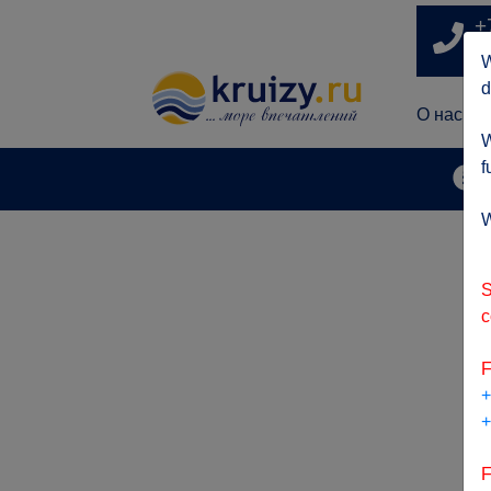
+
п
W
d
О нас
W
f
А
W
S
c
F
+
+
F