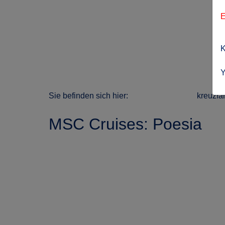
E
K
Y
Sie befinden sich hier:
kreuzfa
MSC Cruises: Poesia