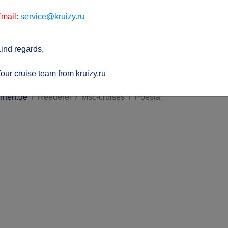
mail:
service@kruizy.ru
ind regards,
our cruise team from kruizy.ru
hrten.de
Reederei
Msc-cruises
Poesia