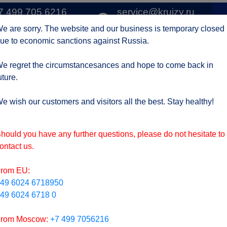
7 499 705 6216
service@kruizy.ru
1 
о Москве
Отправить запрос
e are sorry. The website and our business is temporary closed
ue to economic sanctions against Russia.
Круизные компании
Регионы
АКЦИИ
Отзывы
Контак
e regret the circumstancesances and hope to come back in
uture.
ктуальная информация о короне вирусе
подроб
e wish our customers and visitors all the best. Stay healthy!
hould you have any further questions, please do not hesitate to
ontact us.
rom EU:
49 6024 6718950
49 6024 6718 0
rom Moscow:
+7 499 7056216