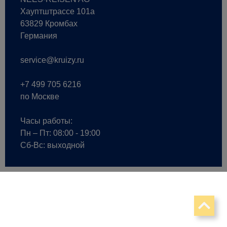
Хауптштрассе 101a
63829 Кромбах
Германия
service@kruizy.ru
+7 499 705 6216
по Москве
Часы работы:
Пн – Пт: 08:00 - 19:00
Сб-Вс: выходной