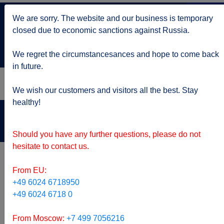
+7 499 705 6216
We are sorry. The website and our business is temporary
по Москве
closed due to economic sanctions against Russia.
service@kruizy.ru
Отправить запрос
We regret the circumstancesances and hope to come back
in future.
We wish our customers and visitors all the best. Stay
healthy!
Актуальная информация о короне вирусе
подробнее
Should you have any further questions, please do not
hesitate to contact us.
From EU:
+49 6024 6718950
+49 6024 6718 0
From Moscow:
+7 499 7056216