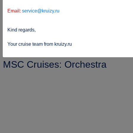
Email:
service@kruizy.ru
Kind regards,
Sie
kreuzfahrten.de
Reederei
Msc-cruises
befinden
Orchestra
Your cruise team from kruizy.ru
sich hier:
MSC Cruises: Orchestra