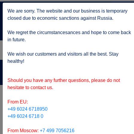
+7 499 705 6216
We are sorry. The website and our business is temporary
по Москве
closed due to economic sanctions against Russia.
service@kruizy.ru
Отправить запрос
We regret the circumstancesances and hope to come back
in future.
We wish our customers and visitors all the best. Stay
healthy!
Актуальная информация о короне вирусе
подробнее
Should you have any further questions, please do not
hesitate to contact us.
From EU:
+49 6024 6718950
+49 6024 6718 0
From Moscow:
+7 499 7056216