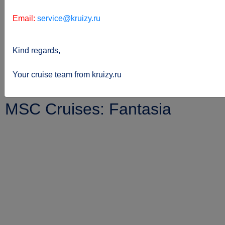
Email:
service@kruizy.ru
Kind regards,
Sie
kreuzfahrten.de
Reederei
Msc-cruises
befinden
Fantasia
Your cruise team from kruizy.ru
sich hier:
MSC Cruises: Fantasia