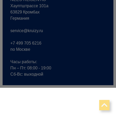
Хауптштрассе 101a
63829 Кромбах
Германия
service@kruizy.ru
+7 499 705 6216
по Москве
Часы работы:
Пн – Пт: 08:00 - 19:00
Сб-Вс: выходной