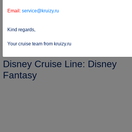
Email:
service@kruizy.ru
Kind regards,
Sie
kreuzfahrten.de
Reederei
befinden
Disney-cruise-line
Disney-fantasy
Your cruise team from kruizy.ru
sich hier:
Disney Cruise Line: Disney
Fantasy