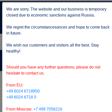
+7 499 705 6216
We are sorry. The website and our business is temporary
по Москве
closed due to economic sanctions against Russia.
service@kruizy.ru
Отправить запрос
We regret the circumstancesances and hope to come back
in future.
We wish our customers and visitors all the best. Stay
healthy!
Актуальная информация о короне вирусе
подробнее
Should you have any further questions, please do not
hesitate to contact us.
From EU:
+49 6024 6718950
+49 6024 6718 0
From Moscow:
+7 499 7056216