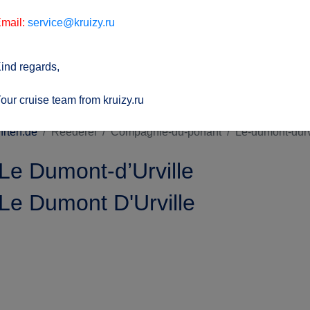
mail:
service@kruizy.ru
ind regards,
our cruise team from kruizy.ru
hrten.de
Reederei
Compagnie-du-ponant
Le-dumont-durv
Le Dumont-d’Urville
Le Dumont D'Urville