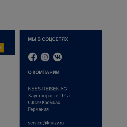
МЫ В СОЦСЕТЯХ
я
О КОМПАНИИ
NEES-REISEN AG
Хауптштрассе 101a
63829 Кромбах
Германия
service@kruizy.ru