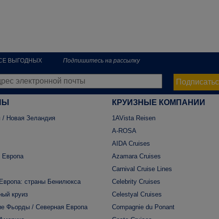
РСЕ ВЫГОДНЫХ
Подпишитесь на рассылку
Подписатьс
НЫ
КРУИЗНЫЕ КОМПАНИИ
 / Новая Зеландия
1AVista Reisen
A-ROSA
AIDA Cruises
 Европа
Azamara Cruises
Carnival Cruise Lines
Европа: страны Бенилюкса
Celebrity Cruises
ный круиз
Celestyal Cruises
е Фьорды / Северная Европа
Compagnie du Ponant