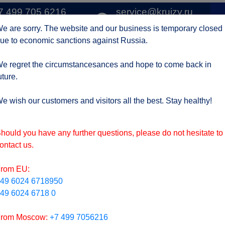
7 499 705 6216
service@kruizy.ru
1 
о Москве
Отправить запрос
e are sorry. The website and our business is temporary closed
ue to economic sanctions against Russia.
Круизные компании
Регионы
АКЦИИ
Отзывы
Контак
e regret the circumstancesances and hope to come back in
uture.
ктуальная информация о короне вирусе
подроб
e wish our customers and visitors all the best. Stay healthy!
hould you have any further questions, please do not hesitate to
ontact us.
rom EU:
49 6024 6718950
49 6024 6718 0
rom Moscow:
+7 499 7056216