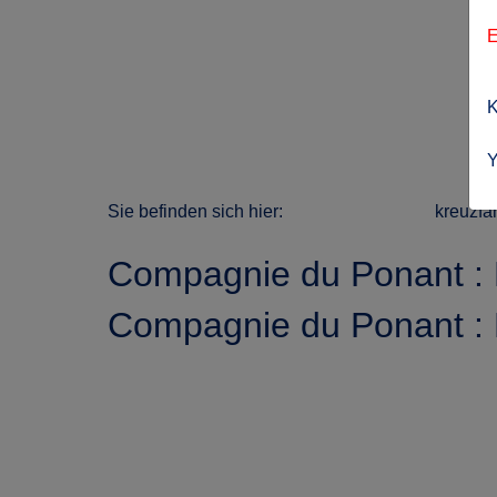
E
K
Y
Sie befinden sich hier:
kreuzfa
Compagnie du Ponant : 
Compagnie du Ponant : 