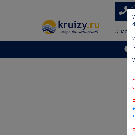
+
п
W
d
О нас
W
f
А
W
S
c
F
+
+
F