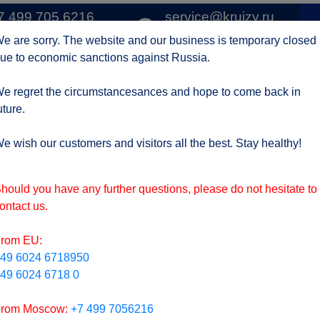
7 499 705 6216
service@kruizy.ru
1 
о Москве
Отправить запрос
e are sorry. The website and our business is temporary closed
ue to economic sanctions against Russia.
Круизные компании
Регионы
АКЦИИ
Отзывы
Контак
e regret the circumstancesances and hope to come back in
uture.
ктуальная информация о короне вирусе
подроб
e wish our customers and visitors all the best. Stay healthy!
hould you have any further questions, please do not hesitate to
ontact us.
rom EU:
49 6024 6718950
49 6024 6718 0
rom Moscow:
+7 499 7056216