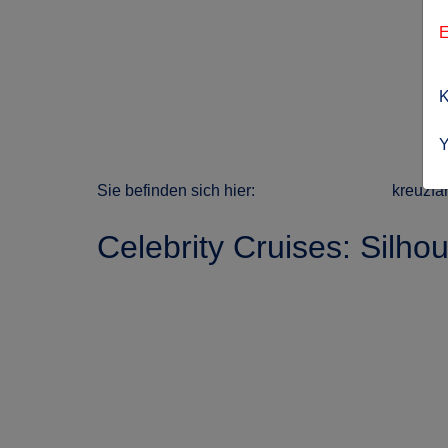
E
K
Y
Sie befinden sich hier:
kreuzfa
Celebrity Cruises: Silhou