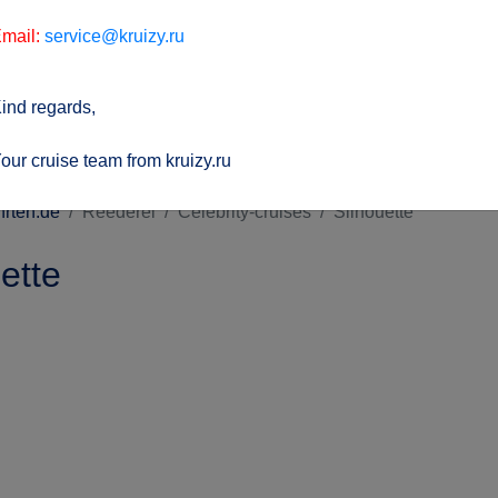
mail:
service@kruizy.ru
ind regards,
our cruise team from kruizy.ru
hrten.de
Reederei
Celebrity-cruises
Silhouette
ette