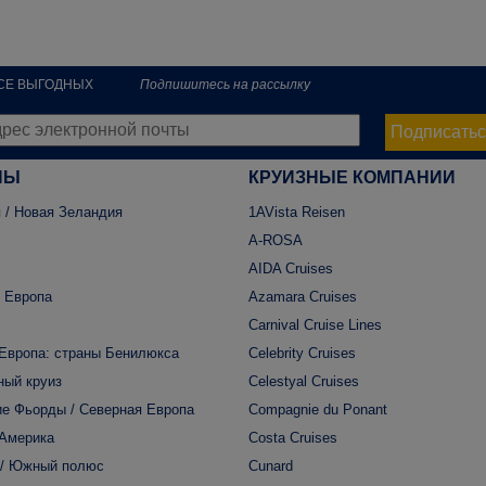
РСЕ ВЫГОДНЫХ
Подпишитесь на рассылку
Подписатьс
НЫ
КРУИЗНЫЕ КОМПАНИИ
 / Новая Зеландия
1AVista Reisen
A-ROSA
AIDA Cruises
 Европа
Azamara Cruises
Carnival Cruise Lines
Европа: страны Бенилюкса
Celebrity Cruises
ный круиз
Celestyal Cruises
е Фьорды / Северная Европа
Compagnie du Ponant
 Америка
Costa Cruises
 / Южный полюс
Cunard