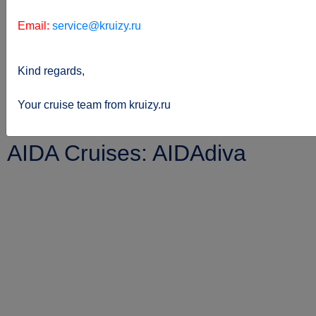
Email:
service@kruizy.ru
Kind regards,
Sie
kreuzfahrten.de
Reederei
Aida-cruises
befinden
Aidadiva
Your cruise team from kruizy.ru
sich hier:
AIDA Cruises: AIDAdiva