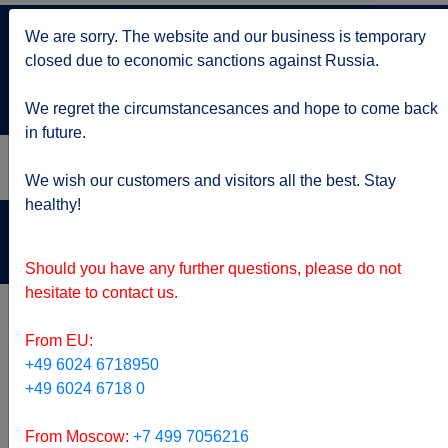
+7 499 705 6216
We are sorry. The website and our business is temporary
по Москве
closed due to economic sanctions against Russia.
service@kruizy.ru
Отправить запрос
We regret the circumstancesances and hope to come back
in future.
We wish our customers and visitors all the best. Stay
healthy!
Актуальная информация о короне вирусе
подробнее
Should you have any further questions, please do not
hesitate to contact us.
From EU:
+49 6024 6718950
+49 6024 6718 0
From Moscow:
+7 499 7056216