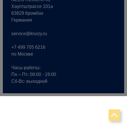
Хауптштрассе 101a
63829 Кромбах
Германия
service@kruizy.ru
+7 499 705 6216
по Москве
Часы работы:
Пн – Пт: 08:00 - 19:00
Сб-Вс: выходной